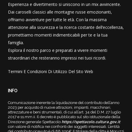
Esperienza e divertimento si uniscono in un mix avvincente.
Dai caroselli classici alle montagne russe emozionanti,
offriamo avventure per tutte le età. Con la massima
attenzione alla sicurezza e la ricerca costante dell’eccellenza,
promettiamo momenti indimenticabili per te e la tua
famiglia.
Esplora il nostro parco e preparati a vivere momenti
straordinari che resteranno impressi nei tuoi ricordi.
Termini E Condizioni Di Utilizzo Del Sito Web
INFO
Comunicazione inerente la liquidazione del contributo dell’anno
2023 per acquisto di nuove attrazioni, impianti, macchinari,
attrezzature e beni strumentali, di cui all’art. 34 del D.M. 27 luglio
2017 e ss.mm.ii. Il decreto è pubblicato sul sito istituzionale della
https://spettacolo.cultura.gov.it
Direzione generale Spettacolo
con valore di notifica nei confronti dei soggetti interessati. L’entità
del contributo ricevuto è di 88.209€ Il titolare della ditta è Moruzzi