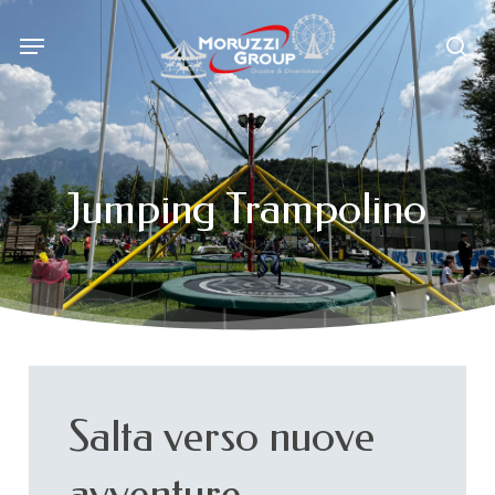
Skip
Menu
to
sea
main
content
Jumping
Trampolino
Salta
verso
nuove
avventure