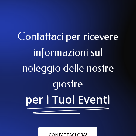
Contattaci per ricevere
informazioni sul
noleggio delle nostre
giostre
per i Tuoi Eventi
C
O
N
T
A
T
T
A
C
I
O
R
A
!