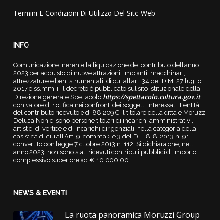
Termini E Condizioni Di Utilizzo Del Sito Web
INFO
Comunicazione inerente la liquidazione del contributo dell’anno
2023 per acquisto di nuove attrazioni, impianti, macchinari,
attrezzature e beni strumentali, di cui all’art. 34 del D.M. 27 luglio
2017 e ss.mm.ii. Il decreto è pubblicato sul sito istituzionale della
https://spettacolo.cultura.gov.it
Direzione generale Spettacolo
con valore di notifica nei confronti dei soggetti interessati. L’entità
del contributo ricevuto è di 88.209€ Il titolare della ditta è Moruzzi
Deluca Non ci sono persone titolari di incarichi amministrativi,
artistici di vertice e di incarichi dirigenziali, nella categoria della
casistica di cui all’Art. 9, comma 2 e 3 del D.L. 8-8-2013 n. 91
convertito con legge 7 ottobre 2013 n. 112. Si dichiara che, nell’
anno 2023, non sono stati ricevuti contributi pubblici di importo
complessivo superiore ad € 10.000,00
NEWS & EVENTI
La ruota panoramica Moruzzi Group