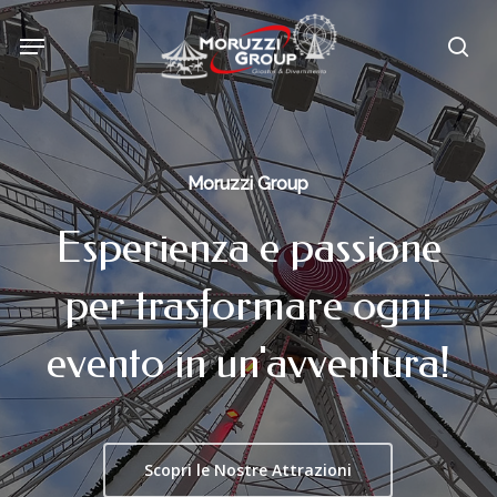
Skip
Menu
to
sea
main
content
Moruzzi Group
Esperienza
e
passione
per
trasformare
ogni
evento
in
un'avventura!
Scopri le Nostre Attrazioni