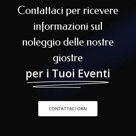
Contattaci per ricevere
informazioni sul
noleggio delle nostre
giostre
per i Tuoi Eventi
C
O
N
T
A
T
T
A
C
I
O
R
A
!