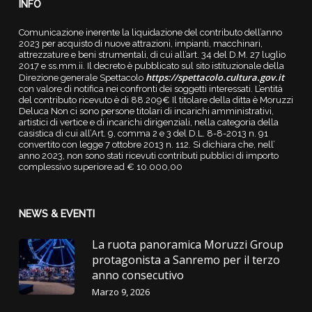
INFO
Comunicazione inerente la liquidazione del contributo dell’anno
2023 per acquisto di nuove attrazioni, impianti, macchinari,
attrezzature e beni strumentali, di cui all’art. 34 del D.M. 27 luglio
2017 e ss.mm.ii. Il decreto è pubblicato sul sito istituzionale della
https://spettacolo.cultura.gov.it
Direzione generale Spettacolo
con valore di notifica nei confronti dei soggetti interessati. L’entità
del contributo ricevuto è di 88.209€ Il titolare della ditta è Moruzzi
Deluca Non ci sono persone titolari di incarichi amministrativi,
artistici di vertice e di incarichi dirigenziali, nella categoria della
casistica di cui all’Art. 9, comma 2 e 3 del D.L. 8-8-2013 n. 91
convertito con legge 7 ottobre 2013 n. 112. Si dichiara che, nell’
anno 2023, non sono stati ricevuti contributi pubblici di importo
complessivo superiore ad € 10.000,00
NEWS & EVENTI
La ruota panoramica Moruzzi Group
protagonista a Sanremo per il terzo
anno consecutivo
Marzo 9, 2026